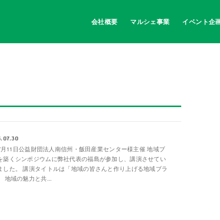
会社概要
マルシェ事業
イベント企
.07.30
3年7月11日公益財団法人南信州・飯田産業センター様主催 地域ブ
を築くシンポジウムに弊社代表の福島が参加し、講演させてい
ました。 講演タイトルは「地域の皆さんと作り上げる地域ブラ
 地域の魅力と共...