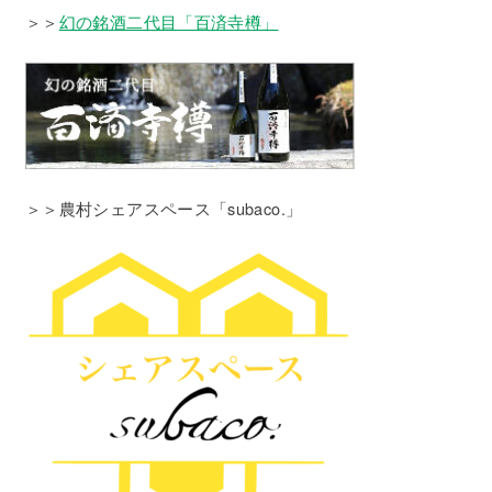
＞＞
幻の銘酒二代目「百済寺樽」
＞＞農村シェアスペース「subaco.」