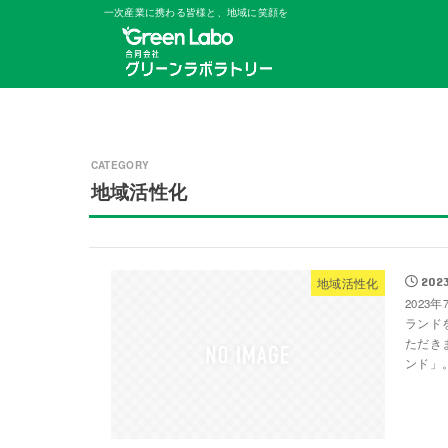
一次産業に携わる皆様と、地域に笑顔を
地域活性化
2023
地域活性化
202
ランド
ただき
ンド」。