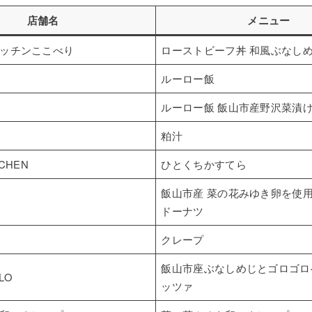
店舗名
メニュー
ッチンここべり
ローストビーフ丼 和風ぶなし
ルーロー飯
ルーロー飯 飯山市産野沢菜漬
粕汁
TCHEN
ひとくちかすてら
飯山市産 菜の花みゆき卵を使
ドーナツ
クレープ
飯山市座ぶなしめじとゴロゴロ
LO
ッツァ