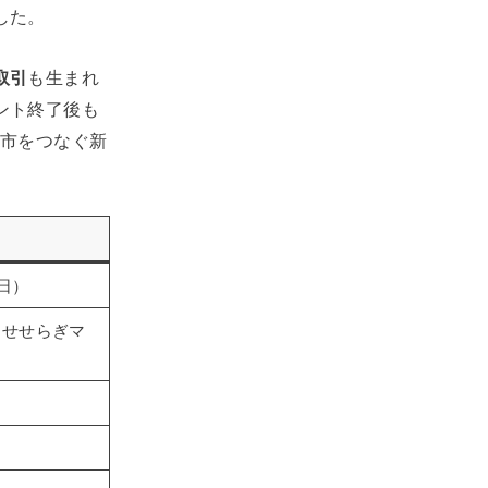
した。
取引
も生まれ
ント終了後も
都市をつなぐ新
（日）
りせせらぎマ