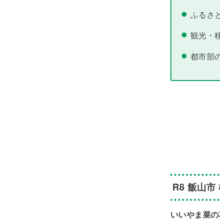
ふるさ
観光・
都市部
R8 飯山市
いいやま菜の