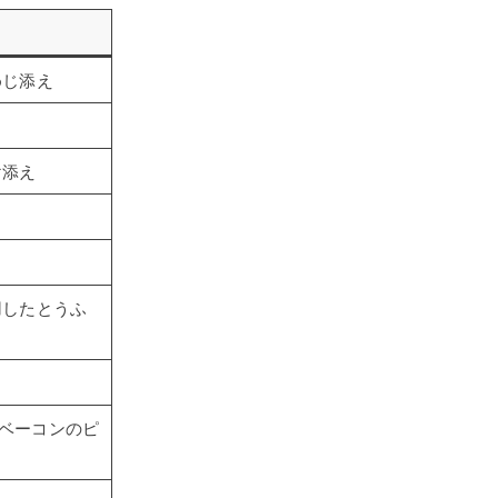
めじ添え
け添え
用したとうふ
ベーコンのピ