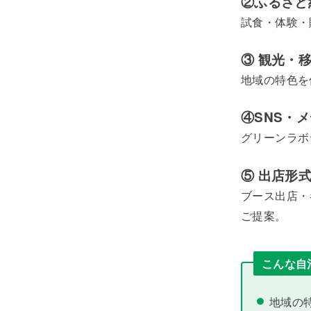
②ふるさと
試食・体験・
③ 観光・
地域の特色を
④SNS・
グリーンラボ
⑤ 出店形
ブース出店・
ご提案。
こんな自
地域の